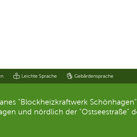
en
Leichte Sprache
Gebärdensprache
anes "Blockheizkraftwerk Schönhagen" 
agen und nördlich der "Ostseestraße" d