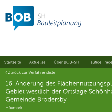
Sprungmenü
Direkt
Direkt
zur
zum
Hauptnavigation
Inhalt
springen
springen
Startseite
Aktuelles
Über BOB-SH
Häufige Frag
Aktuelle Seite
Zurück zur Verfahrensliste
16. Änderung des Flächennutzungspl
Gebiet westlich der Ortslage Schönh
Gemeinde Brodersby
Höxmark