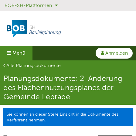
BOB-SH-Plattformen
Sprungmenü
Direkt
Direkt
zur
zum
Hauptnavigation
Inhalt
springen
springen
Anmelden
Menü
Aktuelle Seite
Alle Planungsdokumente
Planungsdokumente: 2. Änderung
des Flächennutzungsplanes der
Gemeinde Lebrade
Sie können an dieser Stelle Einsicht in die Dokumente des
Verfahrens nehmen.