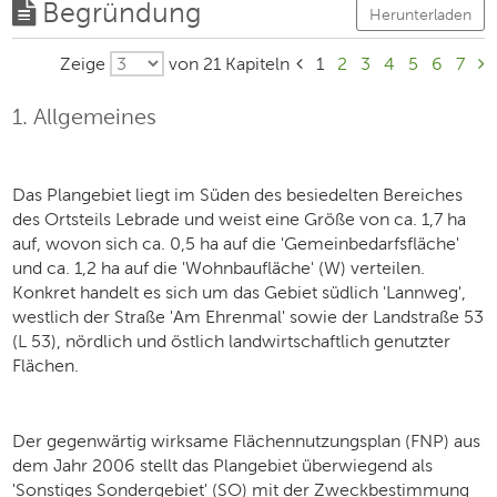
Begründung
Herunterladen
Zeige
von 21 Kapiteln
1
2
3
4
5
6
7
1. Allgemeines
Das Plangebiet liegt im Süden des besiedelten Bereiches
des Ortsteils Lebrade und weist eine Größe von ca. 1,7 ha
auf, wovon sich ca. 0,5 ha auf die 'Gemeinbedarfsfläche'
und ca. 1,2 ha auf die 'Wohnbaufläche' (W) verteilen.
Konkret handelt es sich um das Gebiet südlich 'Lannweg',
westlich der Straße 'Am Ehrenmal' sowie der Landstraße 53
(L 53), nördlich und östlich landwirtschaftlich genutzter
Flächen.
Der gegenwärtig wirksame Flächennutzungsplan (FNP) aus
dem Jahr 2006 stellt das Plangebiet überwiegend als
'Sonstiges Sondergebiet' (SO) mit der Zweckbestimmung