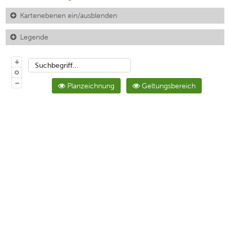
Kartenebenen ein/ausblenden
Legende
+
Suchbegriff...
o
−
Planzeichnung
Geltungsbereich