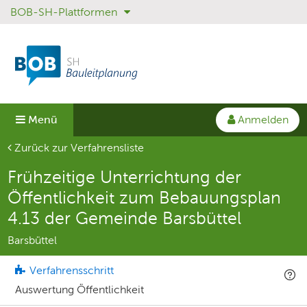
BOB-SH-Plattformen
Sprungmenü
Direkt
Direkt
zur
zum
Hauptnavigation
Inhalt
springen
springen
Anmelden
Menü
Aktuelle Seite
Zurück zur Verfahrensliste
Frühzeitige Unterrichtung der
Öffentlichkeit zum Bebauungsplan
4.13 der Gemeinde Barsbüttel
Barsbüttel
Verfahrensschritt
Auswertung Öffentlichkeit