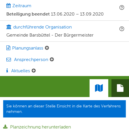
Zeitraum
Beteiligung beendet
13.06.2020
–
13.09.2020
durchführende Organisation
Gemeinde Barsbüttel - Der Bürgermeister
Planungsanlass
Ansprechperson
Aktuelles
Sie können an dieser Stelle Einsicht in die Karte des Verfahrens
nehmen.
Planzeichnung herunterladen