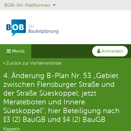
BOB-SH-Plattformen
Sprungmenü
Direkt
Direkt
zur
zum
Hauptnavigation
Inhalt
springen
springen
Anmelden
Menü
Aktuelle Seite
Zurück zur Verfahrensliste
4. Änderung B-Plan Nr. 53 „Gebiet
zwischen Flensburger Straße und
der Straße Süeskoppel; jetzt
Merateboten und Innere
Süeskoppel", hier Beteiligung nach
§3 (2) BauGB und §4 (2) BauGB
Kappeln