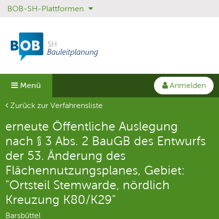
BOB-SH-Plattformen
Sprungmenü
Direkt
Direkt
zur
zum
Hauptnavigation
Inhalt
springen
springen
Anmelden
Menü
Aktuelle Seite
Zurück zur Verfahrensliste
erneute Öffentliche Auslegung
nach § 3 Abs. 2 BauGB des Entwurfs
der 53. Änderung des
Flächennutzungsplanes, Gebiet:
"Ortsteil Stemwarde, nördlich
Kreuzung K80/K29"
Barsbüttel