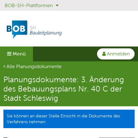
BOB-SH-Plattformen
Sprungmenü
Direkt
Direkt
zur
zum
Hauptnavigation
Inhalt
springen
springen
Anmelden
Menü
Aktuelle Seite
Alle Planungsdokumente
Planungsdokumente: 3. Änderung
des Bebauungsplans Nr. 40 C der
Stadt Schleswig
Sie können an dieser Stelle Einsicht in die Dokumente des
Verfahrens nehmen.