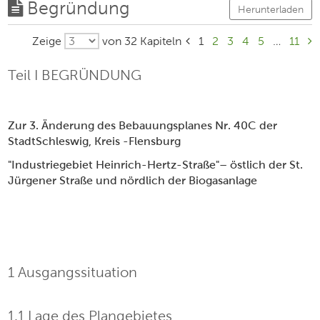
Begründung
Herunterladen
Zeige
von 32 Kapiteln
1
2
3
4
5
…
11
Teil I BEGRÜNDUNG
Zu
r 3. Änderung des
Bebauungsplan
es
Nr.
40C
der
Stadt
Schleswig
, Kreis -Flensburg
"
Industriegebiet
Heinrich-Hertz-Straße
"
–
östlich der St.
Jürgen
er
Straße und nördlich der Biogasanlage
1 Ausgangssituation
1.1 Lage des Plangebietes