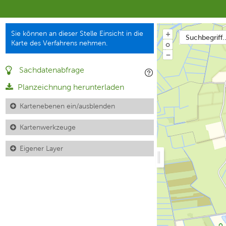
Sie können an dieser Stelle Einsicht in die
+
Suchbegriff..
Karte des Verfahrens nehmen.
o
−
Sachdatenabfrage
Planzeichnung herunterladen
Kartenebenen ein/ausblenden
Kartenwerkzeuge
Eigener Layer