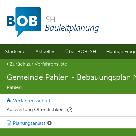
Sprungmenü
Direkt
Direkt
zur
zum
Hauptnavigation
Inhalt
springen
springen
Startseite
Aktuelles
Über BOB-SH
Häufige Frag
Aktuelle Seite
Zurück zur Verfahrensliste
Gemeinde Pahlen - Bebauungsplan Nr
Pahlen
Verfahrensschritt
Auswertung Öffentlichkeit
Planungsanlass