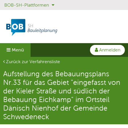
BOB-SH-Plattformen
Sprungmenü
Direkt
Direkt
zur
zum
Hauptnavigation
Inhalt
springen
springen
Anmelden
Menü
Aktuelle Seite
Zurück zur Verfahrensliste
Aufstellung des Bebauungsplans
Nr.33 für das Gebiet "eingefasst von
der Kieler Straße und südlich der
Bebauung Eichkamp" im Ortsteil
Dänisch Nienhof der Gemeinde
Schwedeneck