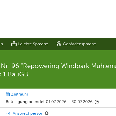
en
Leichte Sprache
Gebärdensprache
r. 96 "Repowering Windpark Mühlenst
bs.1 BauGB
Zeitraum
Beteiligung beendet
01.07.2026
–
30.07.2026
Ansprechperson