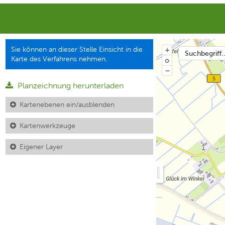
Sie können an dieser Stelle Einsicht in die
+
Suchbegriff..
Karte des Verfahrens nehmen.
o
−
Planzeichnung herunterladen
Kartenebenen ein/ausblenden
Kartenwerkzeuge
Eigener Layer