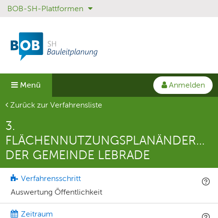
BOB-SH-Plattformen
Sprungmenü
Direkt
Direkt
zur
zum
Hauptnavigation
Inhalt
springen
springen
Anmelden
Menü
Aktuelle Seite
Zurück zur Verfahrensliste
3.
FLÄCHENNUTZUNGSPLANÄNDERUN
DER GEMEINDE LEBRADE
Verfahrensschritt
Auswertung Öffentlichkeit
Zeitraum