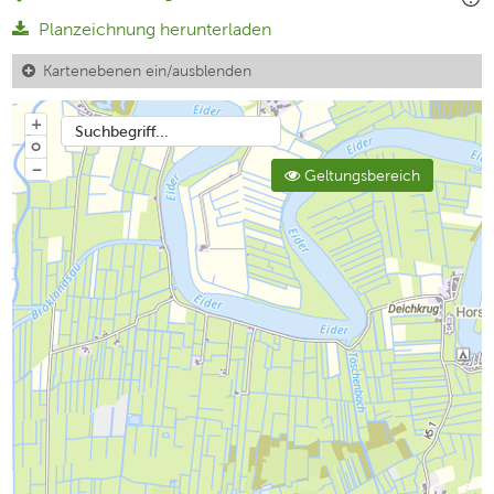
Planzeichnung herunterladen
Kartenebenen ein/ausblenden
+
Suchbegriff...
o
−
Geltungsbereich