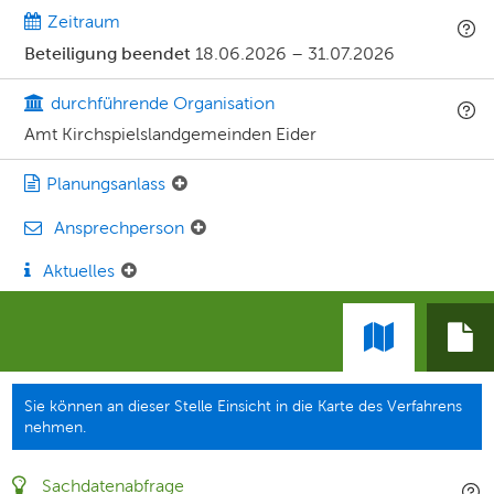
Zeitraum
Beteiligung beendet
18.06.2026
–
31.07.2026
durchführende Organisation
Amt Kirchspielslandgemeinden Eider
Planungsanlass
Ansprechperson
Aktuelles
Sie können an dieser Stelle Einsicht in die Karte des Verfahrens
nehmen.
Sachdatenabfrage