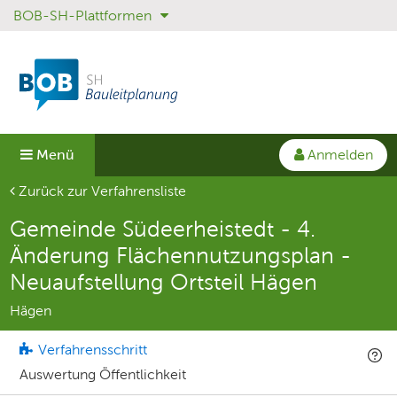
BOB-SH-Plattformen
Sprungmenü
Direkt
Direkt
zur
zum
Hauptnavigation
Inhalt
springen
springen
Anmelden
Menü
Aktuelle Seite
Zurück zur Verfahrensliste
Gemeinde Südeerheistedt - 4.
Änderung Flächennutzungsplan -
Neuaufstellung Ortsteil Hägen
Hägen
Verfahrensschritt
Auswertung Öffentlichkeit