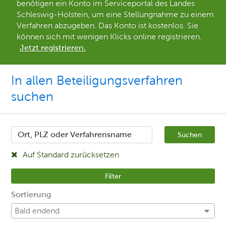
benötigen ein Konto im Serviceportal des Landes
Schleswig-Holstein, um eine Stellungnahme zu einem
Verfahren abzugeben. Das Konto ist kostenlos. Sie
können sich mit wenigen Klicks online registrieren.
Jetzt registrieren.
In allen Beteiligungsverfahren
suchen
Ort, PLZ oder Verfahrensname
Suchen
Auf Standard zurücksetzen
Filter
Sortierung