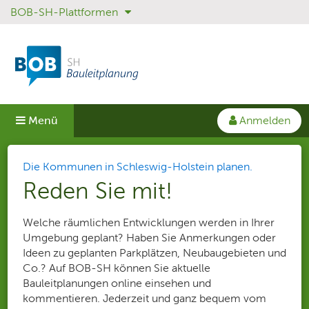
BOB-SH-Plattformen
Sprungmenü
Direkt
Direkt
Direkt
zur
zum
zum
Hauptnavigation
Inhalt
Login
springen
springen
springen
Anmelden
Menü
Aktuelle Seite
BOB-SH Bauleitplanung: Plattfo
Die Kommunen in Schleswig-Holstein planen.
Reden Sie mit!
Welche räumlichen Entwicklungen werden in Ihrer
Umgebung geplant? Haben Sie Anmerkungen oder
Ideen zu geplanten Parkplätzen, Neubaugebieten und
Co.? Auf BOB-SH können Sie aktuelle
Bauleitplanungen online einsehen und
kommentieren. Jederzeit und ganz bequem vom