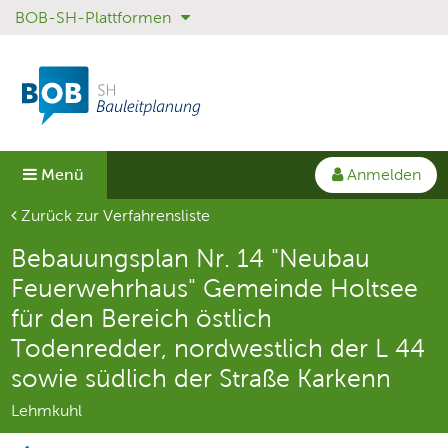
BOB-SH-Plattformen
Sprungmenü
Direkt
Direkt
zur
zum
Hauptnavigation
Inhalt
springen
springen
Anmelden
Menü
Aktuelle Seite
Zurück zur Verfahrensliste
Bebauungsplan Nr. 14 "Neubau
Feuerwehrhaus" Gemeinde Holtsee
für den Bereich östlich
Todenredder, nordwestlich der L 44
sowie südlich der Straße Karkenn
Lehmkuhl