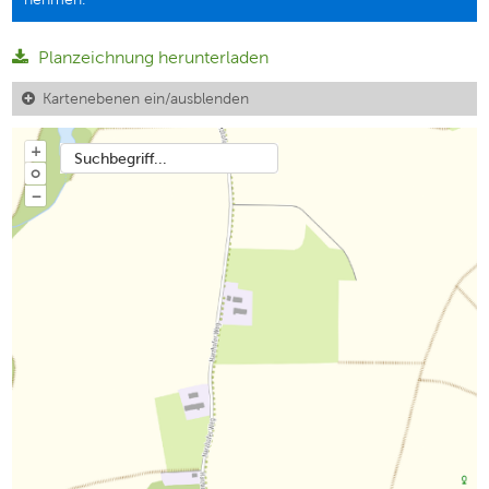
Planzeichnung herunterladen
Kartenebenen ein/ausblenden
+
Suchbegriff...
o
−