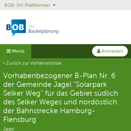
BOB-SH-Plattformen
Sprungmenü
Direkt
Direkt
zur
zum
Hauptnavigation
Inhalt
springen
springen
Anmelden
Menü
Aktuelle Seite
Zurück zur Verfahrensliste
Vorhabenbezogener B-Plan Nr. 6
der Gemeinde Jagel "Solarpark
Selker Weg" für das Gebiet südlich
des Selker Weges und nordöstlich
der Bahnstrecke Hamburg-
Flensburg
Jagel