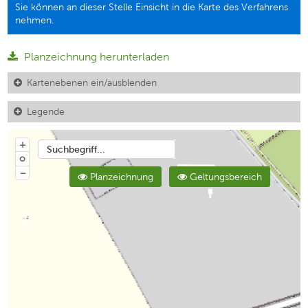
Sie können an dieser Stelle Einsicht in die Karte des Verfahrens
nehmen.
Planzeichnung herunterladen
Kartenebenen ein/ausblenden
Legende
+
Suchbegriff...
o
−
Planzeichnung
Geltungsbereich